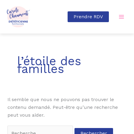
Aller
au
Prendre RDV
contenu
Rechercher :
l’étoile des
familles
Il semble que nous ne pouvons pas trouver le
contenu demandé. Peut-être qu’une recherche
peut vous aider.