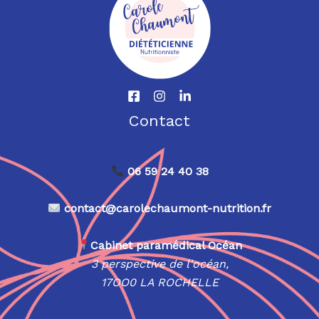
Contact
06 59 24 40 38
contact@carolechaumont-nutrition.fr
Cabinet paramédical Océan
3 perspective de l'océan,
17OO0 LA ROCHELLE