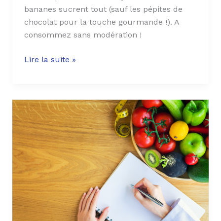
bananes sucrent tout (sauf les pépites de
chocolat pour la touche gourmande !). A
consommez sans modération !
Lire la suite »
Pourquoi
consulter
une
diététicienne
?