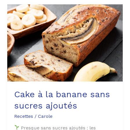
Cake
à
la
banane
sans
sucres
ajoutés
Cake à la banane sans
sucres ajoutés
Recettes
/
Carole
Presque sans sucres ajoutés : les