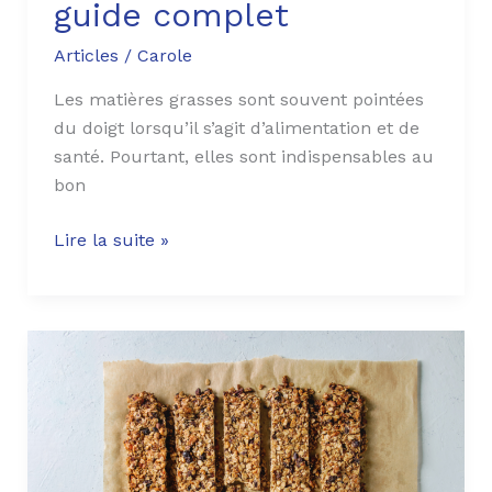
guide complet
Articles
/
Carole
Les matières grasses sont souvent pointées
du doigt lorsqu’il s’agit d’alimentation et de
santé. Pourtant, elles sont indispensables au
bon
Lire la suite »
Barres
de
céréales
graines
et
chocolat