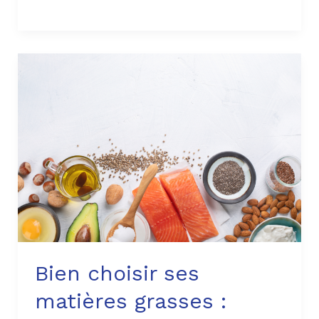
Bien
choisir
ses
matières
grasses
:
guide
complet
Bien choisir ses
matières grasses :